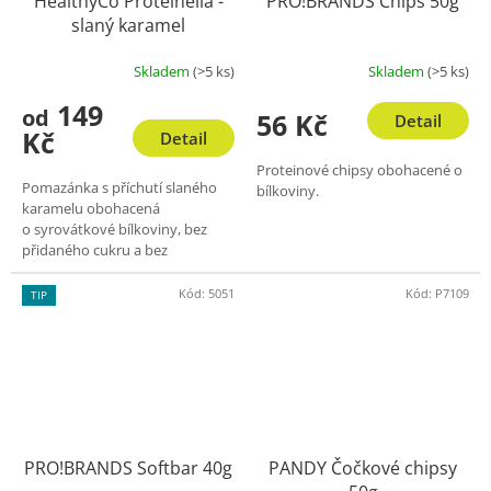
HealthyCo Proteinella -
PRO!BRANDS Chips 50g
slaný karamel
Skladem
(>5 ks)
Skladem
(>5 ks)
Průměrné
hodnocení
149
od
produktu
56 Kč
Detail
Kč
je
Detail
4,0
Proteinové chipsy obohacené o
z
Pomazánka s příchutí slaného
bílkoviny.
5
karamelu obohacená
hvězdiček.
o syrovátkové bílkoviny, bez
přidaného cukru a bez
palmového oleje.
Kód:
5051
Kód:
P7109
TIP
PRO!BRANDS Softbar 40g
PANDY Čočkové chipsy