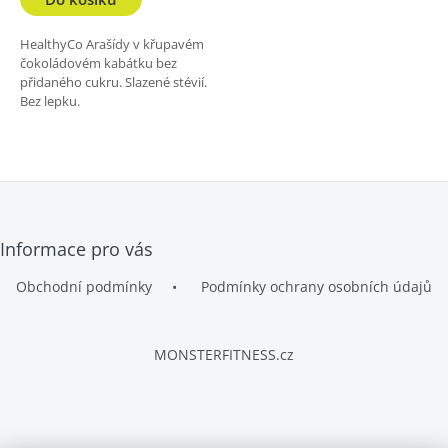
HealthyCo Arašídy v křupavém
čokoládovém kabátku bez
přidaného cukru. Slazené stévií.
Bez lepku.
Z
Informace pro vás
á
p
Obchodní podmínky
Podmínky ochrany osobních údajů
a
t
í
MONSTERFITNESS.cz