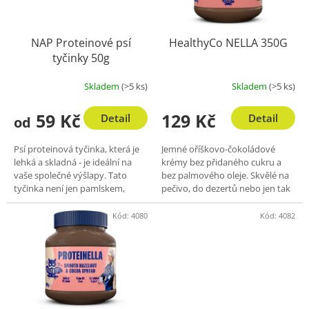
NAP Proteinové psí
HealthyCo NELLA 350G
tyčinky 50g
Skladem
(>5 ks)
Skladem
(>5 ks)
59 Kč
129 Kč
Detail
Detail
od
Psí proteinová tyčinka, která je
Jemné oříškovo-čokoládové
lehká a skladná - je ideální na
krémy bez přidaného cukru a
vaše společné výšlapy. Tato
bez palmového oleje. Skvělé na
tyčinka není jen pamlskem,
pečivo, do dezertů nebo jen tak
jedná se o výživu.
na lžičku. 🍫✨
Kód:
4080
Kód:
4082