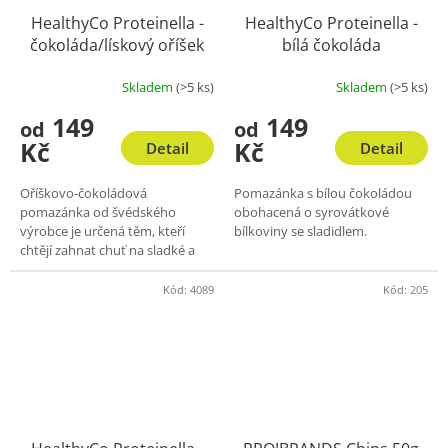
HealthyCo Proteinella -
HealthyCo Proteinella -
čokoláda/lískový oříšek
bílá čokoláda
Skladem
(>5 ks)
Skladem
(>5 ks)
Průměrné
Průměrné
hodnocení
hodnocení
149
149
od
od
produktu
produktu
Kč
Kč
je
je
Detail
Detail
4,0
4,1
z
z
Oříškovo-čokoládová
Pomazánka s bílou čokoládou
5
5
pomazánka od švédského
obohacená o syrovátkové
hvězdiček.
hvězdiček.
výrobce je určená těm, kteří
bílkoviny se sladidlem.
chtějí zahnat chuť na sladké a
zároveň dodat tělu prospěšné
živiny, a ne prázdné kalorie.
Kód:
4089
Kód:
205