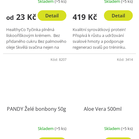
Skladem
(>5 ks)
Skladem
(>5 ks)
23 Kč
419 Kč
Detail
Detail
od
HealthyCo Tyčinka plněná
Kvalitní syrovátkový protein!
lískooříškovým krémem. Bez
Přispívá k růstu a udržování
přidaného cukru Bez palmového
svalové hmoty a podporuje
oleje Skvělá svačina nejen na
regeneraci svalů po tréninku.
cesty
bohaté na aminokyseliny bez
přidaných cukrů skvělá chuť...
Kód:
8207
Kód:
3414
PANDY Želé bonbony 50g
Aloe Vera 500ml
Skladem
(>5 ks)
Skladem
(>5 ks)