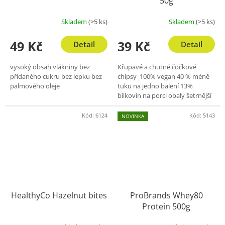
50g
Skladem
(>5 ks)
Skladem
(>5 ks)
49 Kč
39 Kč
Detail
Detail
vysoký obsah vlákniny bez
Křupavé a chutné čočkové
přidaného cukru bez lepku bez
chipsy 100% vegan 40 % méně
palmového oleje
tuku na jedno balení 13%
bílkovin na porci obaly šetrnější
k životnímu prostředí
Kód:
6124
Kód:
5143
NOVINKA
HealthyCo Hazelnut bites
ProBrands Whey80
Protein 500g