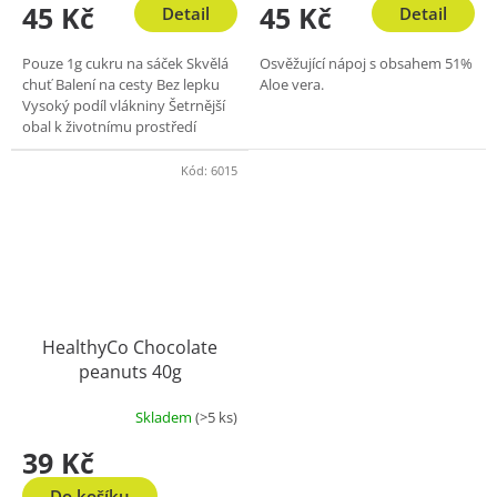
45 Kč
45 Kč
Detail
Detail
Pouze 1g cukru na sáček Skvělá
Osvěžující nápoj s obsahem 51%
chuť Balení na cesty Bez lepku
Aloe vera.
Vysoký podíl vlákniny Šetrnější
obal k životnímu prostředí
Kód:
6015
HealthyCo Chocolate
peanuts 40g
Skladem
(>5 ks)
39 Kč
Do košíku