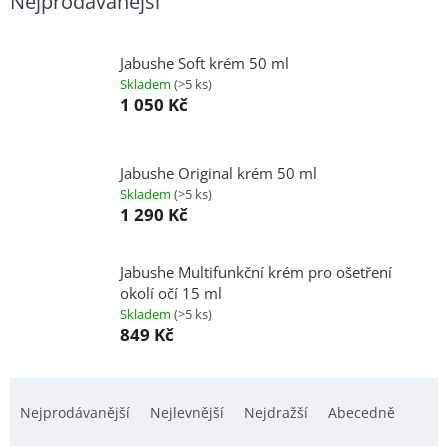
Nejprodávanější
Jabushe Soft krém 50 ml
Skladem
(>5 ks)
1 050 Kč
Jabushe Original krém 50 ml
Skladem
(>5 ks)
1 290 Kč
Jabushe Multifunkční krém pro ošetření
okolí očí 15 ml
Skladem
(>5 ks)
849 Kč
Ř
a
Nejprodávanější
Nejlevnější
Nejdražší
Abecedně
z