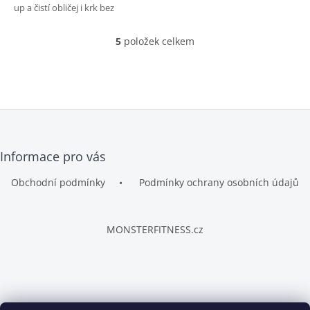
up a čistí obličej i krk bez
dehydratace.
5
položek celkem
O
v
l
á
d
a
c
í
Z
p
Informace pro vás
á
r
p
v
Obchodní podmínky
Podmínky ochrany osobních údajů
a
k
t
y
v
í
ý
MONSTERFITNESS.cz
p
i
s
u