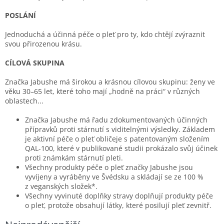
POSLÁNÍ
Jednoduchá a účinná péče o pleť pro ty, kdo chtějí zvýraznit
svou přirozenou krásu.
CÍLOVÁ SKUPINA
Značka Jabushe má širokou a krásnou cílovou skupinu: ženy ve
věku 30–65 let, které toho mají „hodně na práci“ v různých
oblastech...
Značka Jabushe má řadu zdokumentovaných účinných
přípravků proti stárnutí s viditelnými výsledky. Základem
je aktivní péče o pleť obličeje s patentovaným složením
QAL-100, které v publikované studii prokázalo svůj účinek
proti známkám stárnutí pleti.
Všechny produkty péče o pleť značky Jabushe jsou
vyvíjeny a vyráběny ve Švédsku a skládají se ze 100 %
z veganských složek*.
Všechny vyvinuté doplňky stravy doplňují produkty péče
o pleť, protože obsahují látky, které posilují pleť zevnitř.