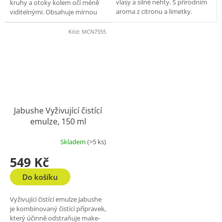
vlasy a silné nehty. S přírodním
kruhy a otoky kolem očí méně
aroma z citronu a limetky.
viditelnými. Obsahuje mírnou
Neobsahuje cukr ani umělá
koncentraci QAL-100* vhodnou
sladidla.
pro citlivé oční okolí a další...
Kód:
MCN7555
Jabushe Vyživující čistící
emulze, 150 ml
Skladem
(>5 ks)
549 Kč
Do košíku
Vyživující čistící emulze Jabushe
je kombinovaný čistící přípravek,
který účinně odstraňuje make-