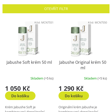
e
n
OTEVŘÍT FILTR
í
p
V
r
Kód:
MCN7551
Kód:
MCN7550
ý
o
p
d
i
u
s
k
p
t
r
ů
o
Jabushe Soft krém 50 ml
Jabushe Original krém 50
d
ml
u
k
Skladem
(>5 ks)
Skladem
(>5 ks)
t
ů
1 050 Kč
1 290 Kč
Do košíku
Do košíku
Krém Jabushe Soft je
Originální krém Jabushe je
kombinovaný denní/noční
kombinovaný denní/noční