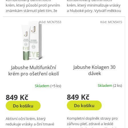
krém, který působí proti prvním
krém, který minimalizuje vrásky
známkám stárnutí pleti tím, že
a hluboké póry. Vytváří měkkou
minimalizuje vrásky a hluboké
a napnutou pleť s jemným
póry. Vytváří měkkou a
leskem. Obsahuje mimo jiné
Kód:
MCN7553
Kód:
MCN5415
napnutou pleť...
kyselinu...
Jabushe Kolagen 30
Jabushe Multifunkční
dávek
krém pro ošetření okolí
očí 15 ml
Skladem
(2 ks)
Skladem
(>5 ks)
849 Kč
849 Kč
Do košíku
Do košíku
Kompletní doplněk stravy pro
Aktivní oční krém, který
zářivou pleť, zdravé a lesklé
redukuje vrásky a činí tmavé