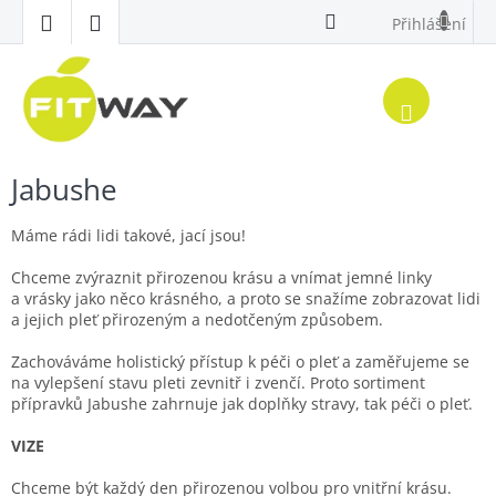
Přejít
Přihlášení
na
obsah
Nákup
košík
Jabushe
Máme rádi lidi takové, jací jsou!
Chceme zvýraznit přirozenou krásu a vnímat jemné linky
a vrásky jako něco krásného, a proto se snažíme zobrazovat lidi
a jejich pleť přirozeným a nedotčeným způsobem.
Zachováváme holistický přístup k péči o pleť a zaměřujeme se
na vylepšení stavu pleti zevnitř i zvenčí. Proto sortiment
přípravků Jabushe zahrnuje jak doplňky stravy, tak péči o pleť.
VIZE
Chceme být každý den přirozenou volbou pro vnitřní krásu.