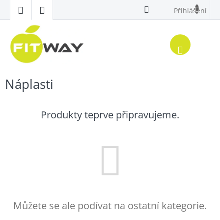
Přejít
Přihlášení
na
obsah
Nákup
košík
Náplasti
Produkty teprve připravujeme.
Můžete se ale podívat na ostatní kategorie.