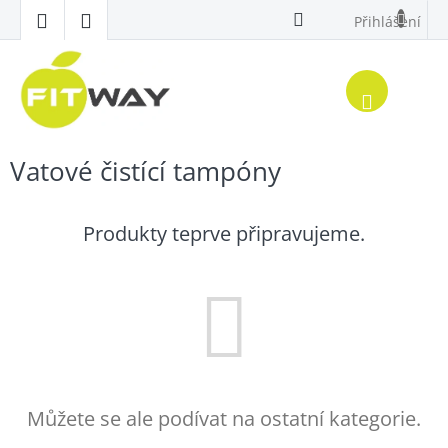
Přejít
Přihlášení
na
obsah
Nákup
košík
Vatové čistící tampóny
Produkty teprve připravujeme.
Můžete se ale podívat na ostatní kategorie.