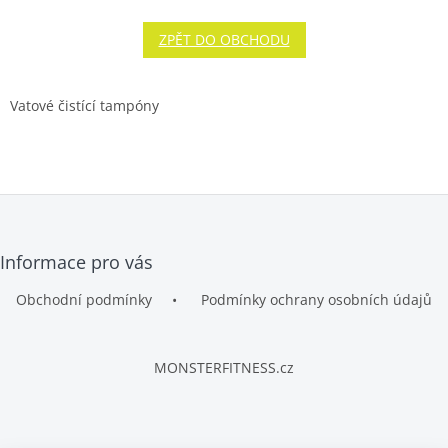
ZPĚT DO OBCHODU
Vatové čistící tampóny
Z
Informace pro vás
á
p
Obchodní podmínky
Podmínky ochrany osobních údajů
a
t
í
MONSTERFITNESS.cz