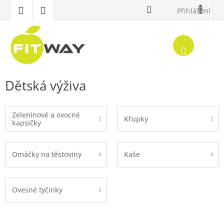
Přejít
Přihlášení
na
obsah
Nákup
košík
Dětská výživa
Zeleninové a ovocné
Křupky
kapsičky
Omáčky na těstoviny
Kaše
Ovesné tyčinky