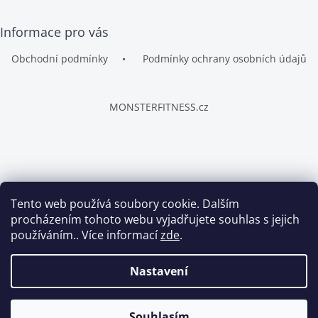
Z
Informace pro vás
á
p
Obchodní podmínky
Podmínky ochrany osobních údajů
a
t
í
MONSTERFITNESS.cz
Tento web používá soubory cookie. Dalším
Copyright 2026
FITWAY.cz
. Všechna práva vyhrazena.
procházením tohoto webu vyjadřujete souhlas s jejich
používáním.. Více informací
zde
.
Vytvořil Shoptet
Nastavení
Souhlasím