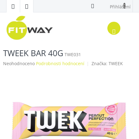
Přejít
Přihlášení
na
obsah
Nákup
košík
TWEEK BAR 40G
TWE031
Průměrné
Neohodnoceno
Podrobnosti hodnocení
Značka:
TWEEK
hodnocení
produktu
je
0,0
z
5
hvězdiček.