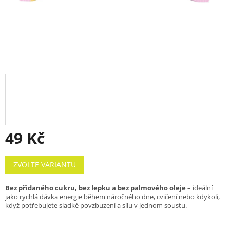
49 Kč
Měrná
ZVOLTE VARIANTU
cena:
Bez přidaného cukru, bez lepku a bez palmového oleje
– ideální
jako rychlá dávka energie během náročného dne, cvičení nebo kdykoli,
když potřebujete sladké povzbuzení a sílu v jednom soustu.