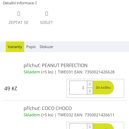
Detailní informace
ZEPTAT SE
SDÍLET
Varianty
Popis
Diskuze
příchuť: PEANUT PERFECTION
Skladem
(>5 ks)
| TWE031
EAN:
7350021426628
49 Kč
Do košíku
příchuť: COCO CHOCO
Skladem
(>5 ks)
| TWE032
EAN:
7350021426611