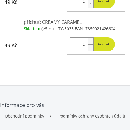
49 Kč
Do košíku
příchuť: CREAMY CARAMEL
Skladem
(>5 ks)
| TWE033
EAN:
7350021426604
49 Kč
Do košíku
Z
Informace pro vás
á
p
Obchodní podmínky
Podmínky ochrany osobních údajů
a
t