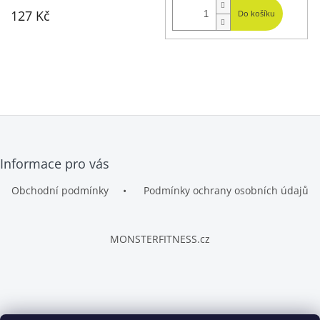
127 Kč
Do košíku
Z
Informace pro vás
á
p
Obchodní podmínky
Podmínky ochrany osobních údajů
a
t
í
MONSTERFITNESS.cz