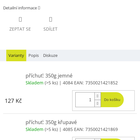
Detailní informace
ZEPTAT SE
SDÍLET
Varianty
Popis
Diskuze
příchuť: 350g jemné
Skladem
(>5 ks)
| 4084
EAN:
7350021421852
127 Kč
Do košíku
příchuť: 350g křupavé
Skladem
(>5 ks)
| 4085
EAN:
7350021421869