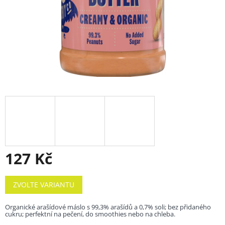
127 Kč
Měrná
ZVOLTE VARIANTU
cena:
Organické arašídové máslo s 99,3% arašídů a 0,7% soli; bez přidaného
cukru; perfektní na pečení, do smoothies nebo na chleba.