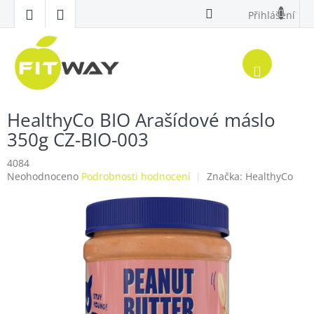
Přejít
Přihlášení
na
obsah
Nákup
košík
HealthyCo BIO Arašídové máslo
350g CZ-BIO-003
4084
Průměrné
Neohodnoceno
Podrobnosti hodnocení
Značka:
HealthyCo
hodnocení
produktu
je
0,0
z
5
hvězdiček.