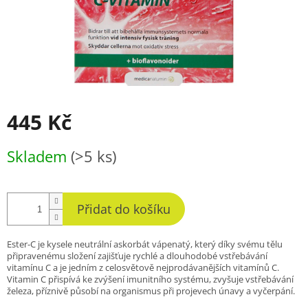
445 Kč
Měrná
Skladem
(>5 ks)
cena:
Přidat do košíku
Ester-C je kysele neutrální askorbát vápenatý, který díky svému tělu
připravenému složení zajišťuje rychlé a dlouhodobé vstřebávání
vitamínu C a je jedním z celosvětově nejprodávanějších vitamínů C.
Vitamin C přispívá ke zvýšení imunitního systému, zvyšuje vstřebávání
železa, příznivě působí na organismus při projevech únavy a vyčerpání.