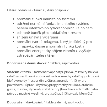
Ester-C obsahuje vitamín C, který přispívá k:
normální funkci imunitního systému
udržení normální funkce imunitního systému
během intenzivního fyzického výkonu a po něm
ochraně buněk před
oxidačním stresem
snížení únavy a vyčerpání
normální
tvorbě kolagenu, který je důležitý pro
chrupavky, dásně a
normální funkci kostry
normální energetický příjem vitamín C zvyšuje
vstřebávání železa tělem
Doporučená denní dávka:
1 tableta, zapít vodou
Složení:
Vitamin C (askorbát vápenatý), plniva (mikrokrystalická
celulóza, zesíťovaná sodná sůl karboxymethylcelulózy), citrusové
bioflavonoidy (hesperidin, z Citrus aurantium), látky pro
povrchovou úpravu (hydroxypropylmethylcelulóza, arabská
guma, mastek, glycerol), stabilizátory (hořčíkové soli rostlinného
původu mastné kyseliny), protispékavá látka (oxid křemičitý).
Doporučení dávkování:
1 tableta denně, zapít vodou