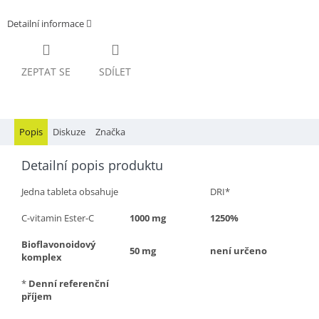
Detailní informace
ZEPTAT SE
SDÍLET
Popis
Diskuze
Značka
Detailní popis produktu
Jedna tableta obsahuje
DRI*
C-vitamin Ester-C
1000 mg
1250%
Bioflavonoidový
50 mg
není určeno
komplex
*
Denní referenční
příjem