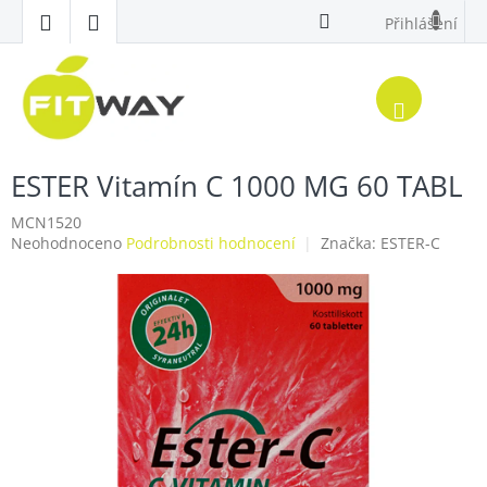
Přejít
Přihlášení
na
obsah
Nákup
košík
ESTER Vitamín C 1000 MG 60 TABL
MCN1520
Průměrné
Neohodnoceno
Podrobnosti hodnocení
Značka:
ESTER-C
hodnocení
produktu
je
0,0
z
5
hvězdiček.