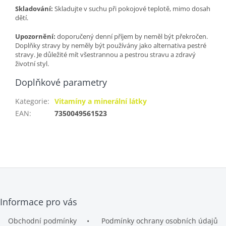
Skladování:
Skladujte v suchu při pokojové teplotě, mimo dosah
dětí.
Upozornění:
doporučený denní příjem by neměl být překročen.
Doplňky stravy by neměly být používány jako alternativa pestré
stravy. Je důležité mít všestrannou a pestrou stravu a zdravý
životní styl.
Doplňkové parametry
Kategorie
:
Vitamíny a minerální látky
EAN
:
7350049561523
Z
Informace pro vás
á
p
Obchodní podmínky
Podmínky ochrany osobních údajů