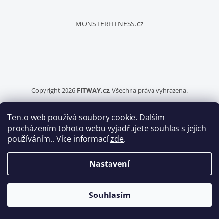
t
í
MONSTERFITNESS.cz
Copyright 2026
FITWAY.cz
. Všechna práva vyhrazena.
Tento web používá soubory cookie. Dalším
Vytvořil Shoptet
procházením tohoto webu vyjadřujete souhlas s jejich
používáním.. Více informací
zde
.
Nastavení
Šablonu upravil
Tomáš Hlad
.
Souhlasím