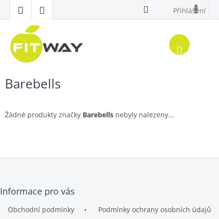
Přejít
Přihlášení
na
obsah
Nákup
košík
Barebells
Žádné produkty značky
Barebells
nebyly nalezeny...
Z
Informace pro vás
á
p
Obchodní podmínky
Podmínky ochrany osobních údajů
a