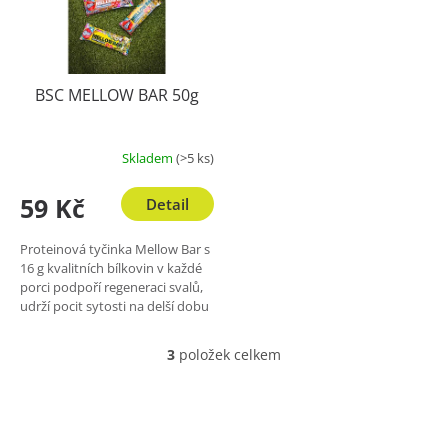
BSC MELLOW BAR 50g
Skladem
(>5 ks)
59 Kč
Detail
Proteinová tyčinka Mellow Bar s
16 g kvalitních bílkovin v každé
porci podpoří regeneraci svalů,
udrží pocit sytosti na delší dobu
a zároveň chutná naprosto
skvěle. Její...
3
položek celkem
O
v
l
á
d