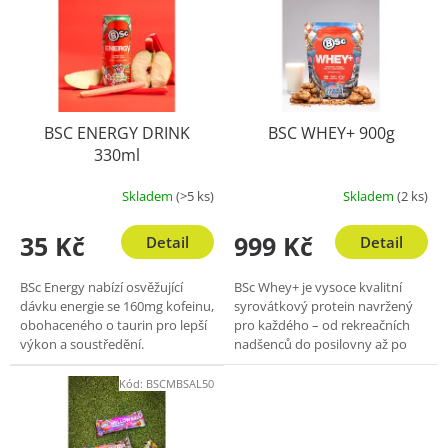
p
p
i
r
s
o
p
d
r
u
o
k
BSC ENERGY DRINK
BSC WHEY+ 900g
d
t
330ml
u
ů
k
Skladem
(>5 ks)
Skladem
(2 ks)
t
ů
35 Kč
999 Kč
Detail
Detail
BSc Energy nabízí osvěžující
BSc Whey+ je vysoce kvalitní
dávku energie se 160mg kofeinu,
syrovátkový protein navržený
obohaceného o taurin pro lepší
pro každého – od rekreačních
výkon a soustředění.
nadšenců do posilovny až po
Neobsahuje cukr, takže je čistší
elitní sportovce. Neobsahuje
volbou pro ty, kteří chtějí...
žádné zbytečné přísady a
Kód:
BSCMBSAL50
vyniká...