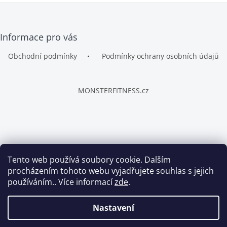
a
c
í
Z
p
Informace pro vás
á
r
p
v
Obchodní podmínky
Podmínky ochrany osobních údajů
a
k
t
y
v
í
ý
MONSTERFITNESS.cz
p
i
s
u
Tento web používá soubory cookie. Dalším
Copyright 2026
FITWAY.cz
. Všechna práva vyhrazena.
procházením tohoto webu vyjadřujete souhlas s jejich
používáním.. Více informací
zde
.
Vytvořil Shoptet
Nastavení