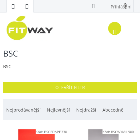
Přejít
Přihlášení
na
obsah
Nákup
košík
BSC
BSC
OTEVŘÍT FILTR
Ř
a
Nejprodávanější
Nejlevnější
Nejdražší
Abecedně
z
e
V
n
Kód:
BSCEDAPP330
Kód:
BSCWYMIL900
ý
í