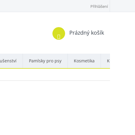
Přihlášení
Nákupní
Prázdný košík
košík
lušenství
Pamlsky pro psy
Kosmetika
Kontakty