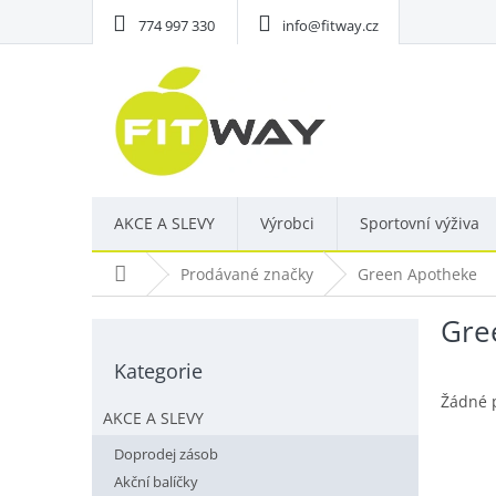
Přejít
774 997 330
info@fitway.cz
na
obsah
AKCE A SLEVY
Výrobci
Sportovní výživa
Domů
Prodávané značky
Green Apotheke
Gre
P
o
Kategorie
Přeskočit
s
kategorie
t
Žádné 
AKCE A SLEVY
r
a
Doprodej zásob
n
Akční balíčky