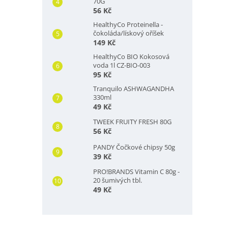
70G
56 Kč
HealthyCo Proteinella -
čokoláda/lískový oříšek
149 Kč
HealthyCo BIO Kokosová
voda 1l CZ-BIO-003
95 Kč
Tranquilo ASHWAGANDHA
330ml
49 Kč
TWEEK FRUITY FRESH 80G
56 Kč
PANDY Čočkové chipsy 50g
39 Kč
PRO!BRANDS Vitamin C 80g -
20 šumivých tbl.
49 Kč