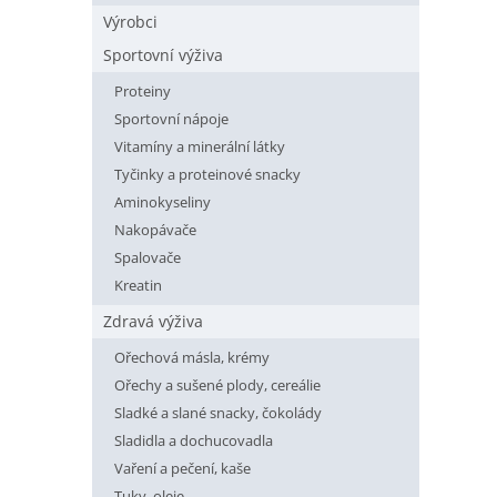
n
Výrobci
í
p
Sportovní výživa
a
Proteiny
n
Sportovní nápoje
e
l
Vitamíny a minerální látky
Tyčinky a proteinové snacky
Aminokyseliny
Nakopávače
Spalovače
Kreatin
Zdravá výživa
Ořechová másla, krémy
Ořechy a sušené plody, cereálie
Sladké a slané snacky, čokolády
Sladidla a dochucovadla
Vaření a pečení, kaše
Tuky, oleje