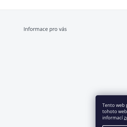
Z
Informace pro vás
á
p
a
t
í
Tento web 
tohoto webu
informací
z