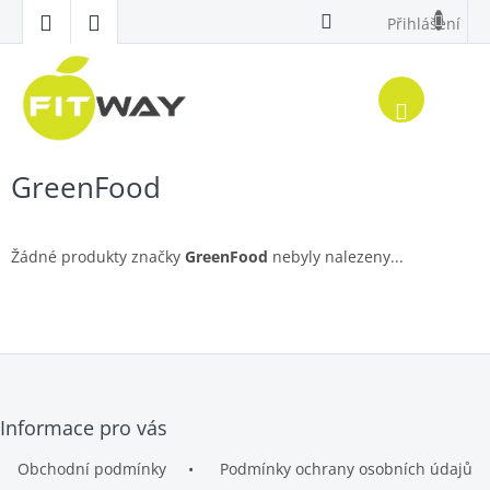
Přejít
Přihlášení
na
obsah
Nákup
košík
GreenFood
Žádné produkty značky
GreenFood
nebyly nalezeny...
Z
Informace pro vás
á
p
Obchodní podmínky
Podmínky ochrany osobních údajů
a