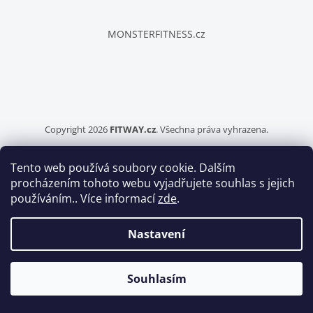
t
í
MONSTERFITNESS.cz
Copyright 2026
FITWAY.cz
. Všechna práva vyhrazena.
Tento web používá soubory cookie. Dalším
Vytvořil Shoptet
procházením tohoto webu vyjadřujete souhlas s jejich
používáním.. Více informací
zde
.
Nastavení
Šablonu upravil
Tomáš Hlad
.
Souhlasím