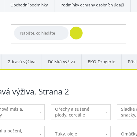
Obchodní podmínky
Podmínky ochrany osobních údajů
HLEDAT
Zdravá výživa
Dětská výživa
EKO Drogerie
Přís
vá výživa
, Strana 2
hová másla,
Ořechy a sušené
Sladké 
y
plody, cereálie
snacky,
í a pečení,
Tuky, oleje
Omáčk