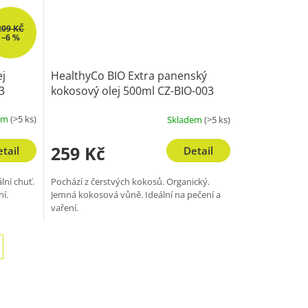
209 KČ
–6 %
ej
HealthyCo BIO Extra panenský
3
kokosový olej 500ml CZ-BIO-003
em
(>5 ks)
Skladem
(>5 ks)
259 Kč
tail
Detail
lní chuť.
Pochází z čerstvých kokosů. Organický.
ní.
Jemná kokosová vůně. Ideální na pečení a
vaření.