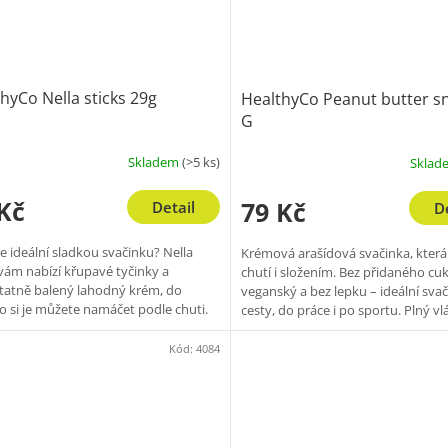
hyCo Nella sticks 29g
HealthyCo Peanut butter s
G
Skladem
(>5 ks)
Skla
Kč
79 Kč
Detail
D
e ideální sladkou svačinku? Nella
Krémová arašídová svačinka, která
 vám nabízí křupavé tyčinky a
chutí i složením. Bez přidaného cu
atně balený lahodný krém, do
veganský a bez lepku – ideální sva
o si je můžete namáčet podle chuti.
cesty, do práce i po sportu. Plný v
tní kombinace...
a...
Kód:
4084