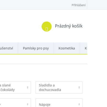
Přihlášení
Nákupní
Prázdný košík
košík
lušenství
Pamlsky pro psy
Kosmetika
Kontakty
a slané
Sladidla a
 čokolády
dochucovadla
y
Nápoje