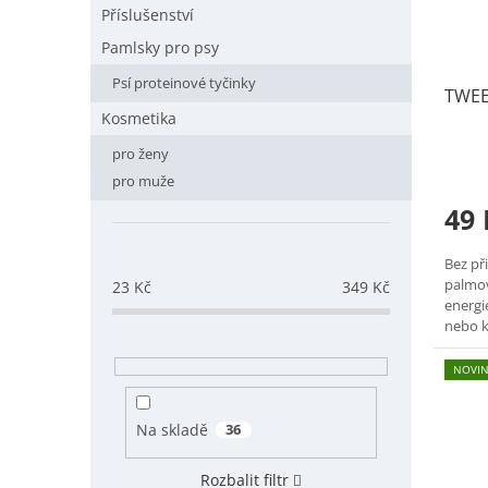
Příslušenství
Pamlsky pro psy
Psí proteinové tyčinky
TWEE
Kosmetika
pro ženy
pro muže
49 
Bez př
palmov
23
Kč
349
Kč
energi
nebo k
povzbuz
NOVI
Na skladě
36
Rozbalit filtr