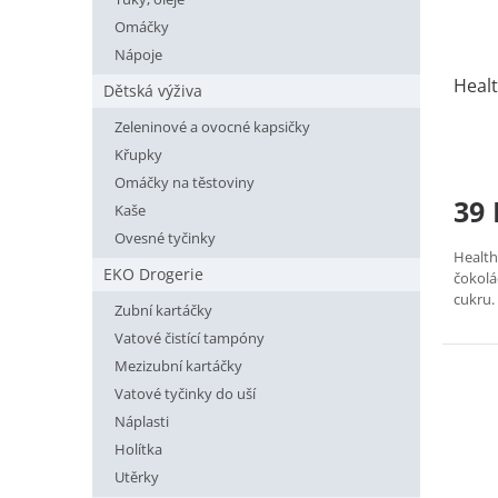
o
k
Omáčky
d
t
Nápoje
u
ů
Heal
k
Dětská výživa
t
Zeleninové a ovocné kapsičky
ů
Křupky
Omáčky na těstoviny
39 
Kaše
Ovesné tyčinky
Health
EKO Drogerie
čokol
cukru. 
Zubní kartáčky
Vatové čistící tampóny
Mezizubní kartáčky
Vatové tyčinky do uší
Náplasti
Holítka
Utěrky