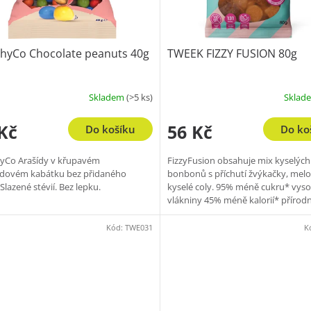
thyCo Chocolate peanuts 40g
TWEEK FIZZY FUSION 80g
Skladem
(>5 ks)
Sklad
Kč
56 Kč
Do košíku
Do ko
yCo Arašídy v křupavém
FizzyFusion obsahuje mix kyselých
ádovém kabátku bez přidaného
bonbonů s příchutí žvýkačky, mel
Slazené stévií. Bez lepku.
kyselé coly. 95% méně cukru* vyso
vlákniny 45% méně kalorií* přírodn
&...
Kód:
TWE031
K