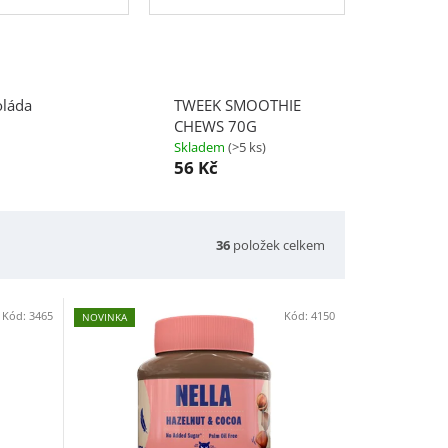
oláda
TWEEK SMOOTHIE
CHEWS 70G
Skladem
(>5 ks)
56 Kč
36
položek celkem
Kód:
3465
Kód:
4150
NOVINKA