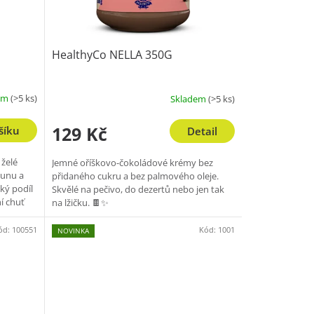
HealthyCo NELLA 350G
em
(>5 ks)
Skladem
(>5 ks)
129 Kč
šíku
Detail
 želé
Jemné oříškovo-čokoládové krémy bez
ounu a
přidaného cukru a bez palmového oleje.
ký podíl
Skvělé na pečivo, do dezertů nebo jen tak
í chuť
na lžičku. 🍫✨
ód:
100551
Kód:
1001
NOVINKA