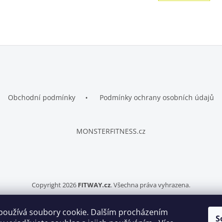
n
á
k
d
o
a
v
c
á
í
n
p
í
r
v
k
y
Obchodní podmínky
Podmínky ochrany osobních údajů
v
ý
p
i
MONSTERFITNESS.cz
s
u
Copyright 2026
FITWAY.cz
. Všechna práva vyhrazena.
používá soubory cookie. Dalším procházením
S