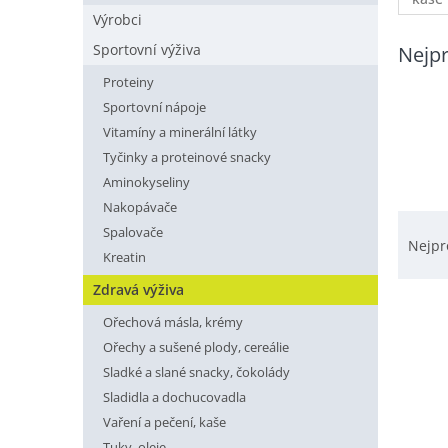
n
Výrobci
í
p
Sportovní výživa
Nejpr
a
Proteiny
n
Sportovní nápoje
e
l
Vitamíny a minerální látky
Tyčinky a proteinové snacky
Aminokyseliny
Nakopávače
Ř
Spalovače
a
Nejpr
Kreatin
z
e
Zdravá výživa
V
n
Ořechová másla, krémy
ý
í
Ořechy a sušené plody, cereálie
p
p
i
r
Sladké a slané snacky, čokolády
s
o
Sladidla a dochucovadla
p
d
Vaření a pečení, kaše
r
u
Tuky, oleje