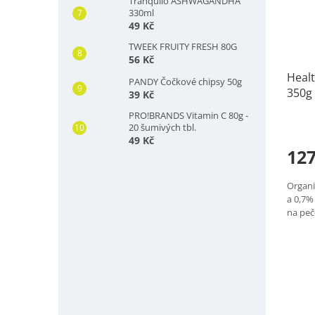
Tranquilo ASHWAGANDHA
330ml
49 Kč
TWEEK FRUITY FRESH 80G
56 Kč
Heal
PANDY Čočkové chipsy 50g
350g
39 Kč
PRO!BRANDS Vitamin C 80g -
20 šumivých tbl.
49 Kč
127
Organi
a 0,7%
na peč