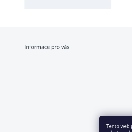
Z
Informace pro vás
á
p
a
t
í
Tento web 