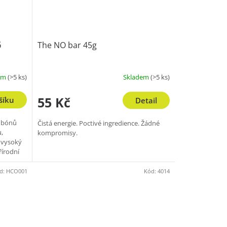
G
The NO bar 45g
em
(>5 ks)
Skladem
(>5 ks)
55 Kč
šíku
Detail
mbónů
Čistá energie. Poctivé ingredience. Žádné
,
kompromisy.
 vysoký
řírodní
d:
HCO001
Kód:
4014