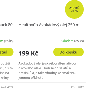
219 KČ
–9 %
nack 80
HealthyCo Avokádový olej 250 ml
dem
(>5 ks)
Skladem
(>5 ks)
199 Kč
etail
Do košíku
 potěší
Avokádový olej je skvělou alternativou
kru, 100%
olivového oleje. Hodí se do salátů a
čina na
dresinků a je také vhodný ke smažení. S
lákniny
jemnou příchutí.
Kód:
4022
Kód:
4012