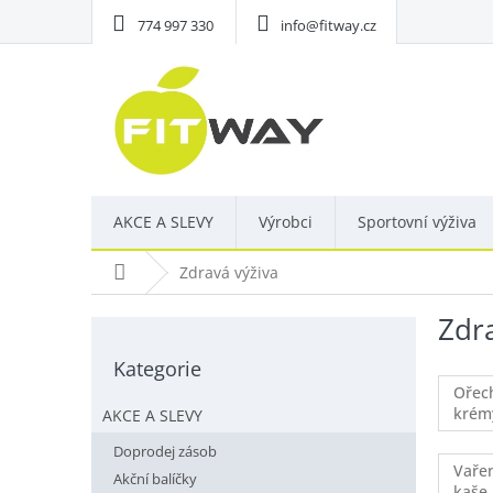
Přejít
774 997 330
info@fitway.cz
na
obsah
AKCE A SLEVY
Výrobci
Sportovní výživa
Domů
Zdravá výživa
Zdra
P
o
Kategorie
Přeskočit
s
kategorie
Ořec
t
krém
AKCE A SLEVY
r
a
Doprodej zásob
n
Vařen
Akční balíčky
kaše