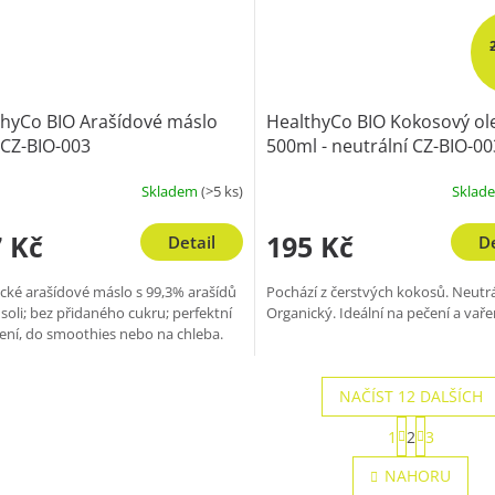
thyCo BIO Arašídové máslo
HealthyCo BIO Kokosový ol
 CZ-BIO-003
500ml - neutrální CZ-BIO-00
Skladem
(>5 ks)
Sklad
 Kč
195 Kč
Detail
De
cké arašídové máslo s 99,3% arašídů
Pochází z čerstvých kokosů. Neutrá
 soli; bez přidaného cukru; perfektní
Organický. Ideální na pečení a vaře
ení, do smoothies nebo na chleba.
NAČÍST 12 DALŠÍCH
S
1
2
3
t
O
r
v
NAHORU
á
l