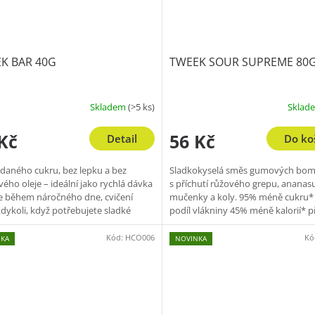
K BAR 40G
TWEEK SOUR SUPREME 80
Skladem
(>5 ks)
Sklad
Kč
56 Kč
Detail
Do ko
idaného cukru, bez lepku a bez
Sladkokyselá směs gumových bo
ého oleje – ideální jako rychlá dávka
s příchutí růžového grepu, ananasu
e během náročného dne, cvičení
mučenky a koly. 95% méně cukru*
dykoli, když potřebujete sladké
podíl vlákniny 45% méně kalorií* p
ení a sílu v...
chuť &...
Kód:
HCO006
Kó
NKA
NOVINKA