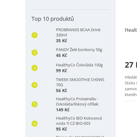
Top 10 produktů
Healt
PROBRANDS BCAA Drink
330ml
35 Kč
PANDY Želé bonbony 50g
45 Kč
27 
HealthyCo Čokoláda 100g
99 Kč
Hledát
TWEEK SMOOTHIE CHEWS
Sticks
70G
samost
56 Kč
kteréh
HealthyCo Proteinella -
Perfek
čokoláda/lískový oříšek
149 Kč
HealthyCo BIO Kokosová
voda 1l CZ-BIO-003
95 Kč